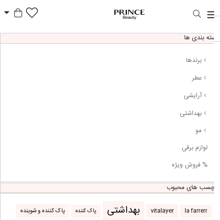
سبد خری
Prince Beauty
ته بندی ها
برندها
عطر
آرایشی
بهداشتی
مو
لوازم برقی
% فروش ویژه
چسب های محبوب
بهداشتی
la farrerr
پاک کننده
vitalayer
پاک کننده و شوینده