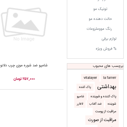
تونیک مو
حالت دهنده مو
رنگ مووملزومات
لوازم برقی
% فروش ویژه
شامپو ضد شوره موی چرب دلانو
برچسب های محبوب
la farrerr
vitalayer
۲۵۷,۰۰۰ تومان
بهداشتی
پاک کننده
شامپو
پاک کننده و شوینده
شوینده
ضد آفتاب
لافارر
مراقبت از پوست
مراقبت از صورت