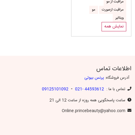
مراقبت از مو
مراقبت ازصورت
مو
ویتالیر
نمایش همه
اطلاعات تماس
آدرس فروشگاه:
پرنس بیوتی
-
تماس با ما :
44593612 -021
09125101092
ساعت پاسخگویی همه روزه از ساعت 12 الی 21
Online.princebeauty@yahoo.com