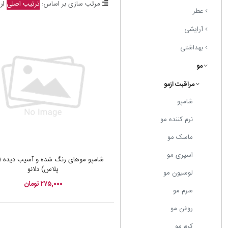
مرتب سازی بر اساس:
ترتیب اصلی
ار
عطر
آرایشی
بهداشتی
مو
مراقبت ازمو
شامپو
نرم کننده مو
ماسک مو
اسپری مو
شامپو موهای رنگ شده و آسیب دیده ( 
پلاس) دلانو
لوسیون مو
۲۷۵,۰۰۰ تومان
سرم مو
روغن مو
کرم مو