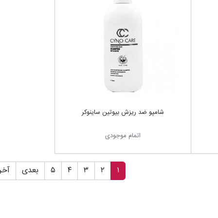
شامپو ضد ریزش بیوتین ساینوکر
اتمام موجودی
۱
۲
۳
۴
۵
بعدی
آخر