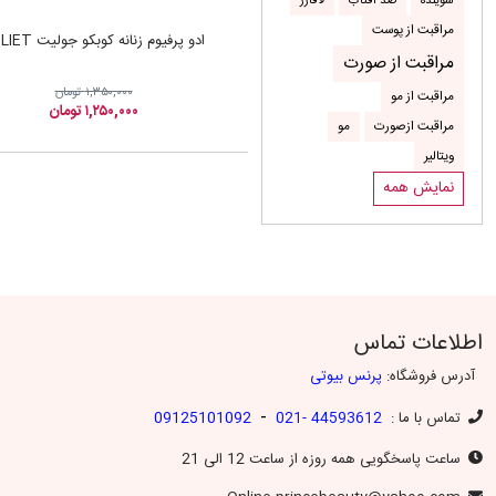
شوینده
ضد آفتاب
لافارر
مراقبت از پوست
ادو پرفیوم زنانه کوبکو جولیت JULIET
مراقبت از صورت
۱,۳۵۰,۰۰۰ تومان
مراقبت از مو
۱,۲۵۰,۰۰۰ تومان
مراقبت ازصورت
مو
ویتالیر
نمایش همه
اطلاعات تماس
آدرس فروشگاه:
پرنس بیوتی
-
تماس با ما :
44593612 -021
09125101092
ساعت پاسخگویی همه روزه از ساعت 12 الی 21