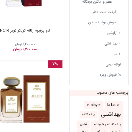
عطر و ادکلن بچگانه
گیفت ست عطر
خوش بوکننده بدن
ادو پرفیوم زنانه کوبکو نویر NOIR
آرایشی
بهداشتی
۱,۴۰۰,۰۰۰ تومان
۱,۳۰۰,۰۰۰ تومان
مو
۷%
لوازم برقی
% فروش ویژه
برچسب های محبوب
la farrerr
vitalayer
بهداشتی
پاک کننده
شامپو
پاک کننده و شوینده