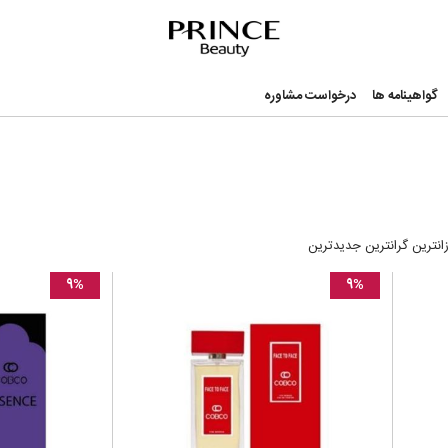
nce Beauty
گواهینامه ها
درخواست مشاوره
زانترین
گرانترین
جدیدترین
۹%
۹%