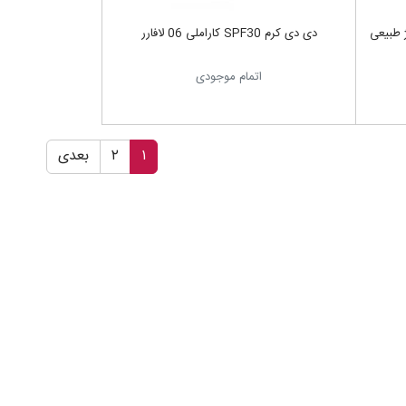
 طبیعی
دی دی کرم SPF30 کاراملی 06 لافارر
اتمام موجودی
۱
۲
بعدی