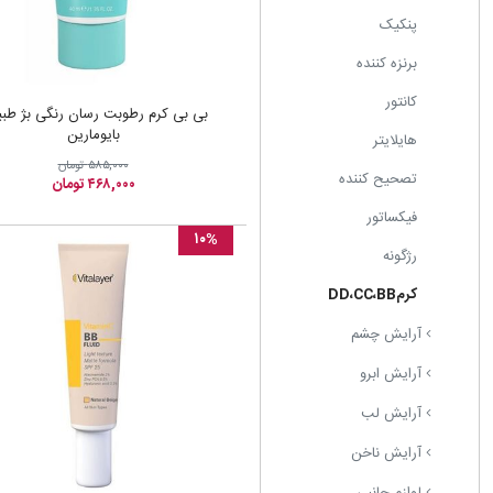
پنکیک
برنزه کننده
کانتور
بی بی کرم رطوبت رسان رنگی بژ طب
بایومارین
هایلایتر
۵۸۵,۰۰۰ تومان
تصحیح کننده
۴۶۸,۰۰۰ تومان
فیکساتور
۱۰%
رژگونه
کرمDD،CC،BB
آرایش چشم
آرایش ابرو
آرایش لب
آرایش ناخن
لوازم جانبی