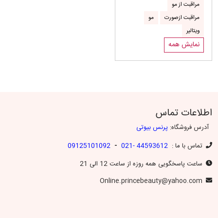
مراقبت از مو
مراقبت ازصورت
مو
ویتالیر
نمایش همه
اطلاعات تماس
آدرس فروشگاه:
پرنس بیوتی
-
تماس با ما :
44593612 -021
09125101092
ساعت پاسخگویی همه روزه از ساعت 12 الی 21
Online.princebeauty@yahoo.com