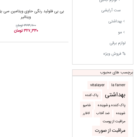
ست آرایشی
بی بی فلوئید رنگی حاوی ویتامین سی بژ
ویتالیر
بهداشتی
۳۶۳,۷۰۰ تومان
۳۲۷,۳۳۰ تومان
مو
لوازم برقی
% فروش ویژه
برچسب های محبوب
la farrerr
vitalayer
بهداشتی
پاک کننده
شامپو
پاک کننده و شوینده
شوینده
ضد آفتاب
لافارر
مراقبت از پوست
مراقبت از صورت