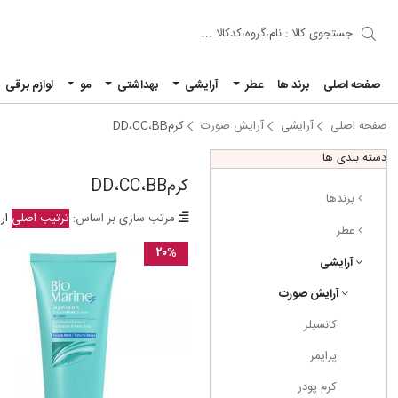
صفحه اصلی
برند ها
عطر
آرایشی
بهداشتی
مو
لوازم برقی
صفحه اصلی
آرایشی
آرایش صورت
کرمDD،CC،BB
دسته بندی ها
کرمDD،CC،BB
برندها
مرتب سازی بر اساس:
ترتیب اصلی
ار
عطر
۲۰%
آرایشی
آرایش صورت
کانسیلر
پرایمر
کرم پودر