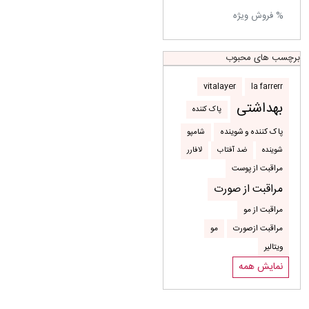
% فروش ویژه
برچسب های محبوب
la farrerr
vitalayer
بهداشتی
پاک کننده
شامپو
پاک کننده و شوینده
شوینده
ضد آفتاب
لافارر
مراقبت از پوست
مراقبت از صورت
مراقبت از مو
مراقبت ازصورت
مو
ویتالیر
نمایش همه