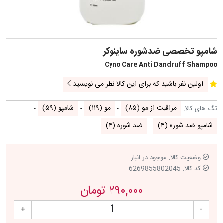
شامپو تخصصی ضدشوره ساینوکر
Cyno Care Anti Dandruff Shampoo
اولین نفر باشید که برای این کالا نظر می نویسید
مراقبت از مو
(۸۵)
مو
(۱۱۹)
شامپو
(۵۹)
تگ های کالا:
شامپو ضد شوره
(۴)
ضد شوره
(۴)
وضعیت کالا:
موجود در انبار
کد کالا:
6269855802045
۲۹۰,۰۰۰ تومان
+
-