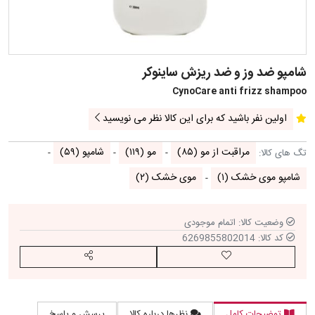
شامپو ضد وز و ضد ریزش ساینوکر
CynoCare anti frizz shampoo
اولین نفر باشید که برای این کالا نظر می نویسید
مراقبت از مو
(۸۵)
مو
(۱۱۹)
شامپو
(۵۹)
تگ های کالا:
شامپو موی خشک
(۱)
موی خشک
(۲)
وضعیت کالا:
اتمام موجودی
کد کالا:
6269855802014
افزودن به لیست مورد علاقه
اشتراک گذاری
توضیحات کامل
نظرها درباره کالا
پرسش و پاسخ