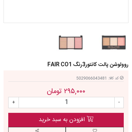
روولوشن پالت کانتور3رنگ FAIR CO1
کد کالا:
5029066043481
۲۹۵,۰۰۰ تومان
+
-
افزودن به سبد خرید
افزودن به لیست مورد علاقه
اشتراک گذاری